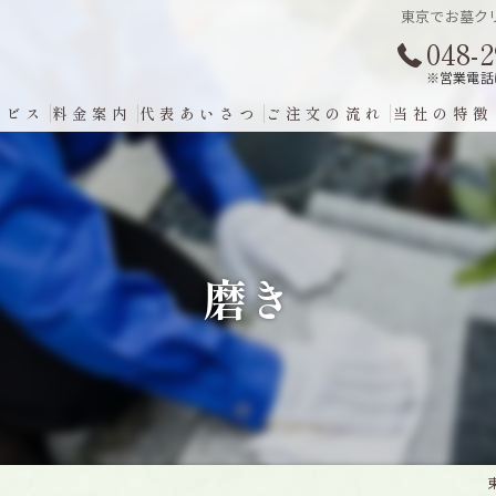
東京でお墓ク
048-2
※営業電話
ービス
料金案内
代表あいさつ
ご注文の流れ
当社の特徴
埼玉のお墓
磨き
磨き
コーティン
墓石
掃除