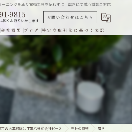
リーニングを承り電動工具を使わずに手磨きにて誠心誠意ご対応
91-9815
お問い合わせはこちら
は固くお断りいたします
会社概要
ブログ
特定商取引法に基づく表記
グ
東京のお墓掃除は丁寧な株式会社ピース
当社の特徴
磨き