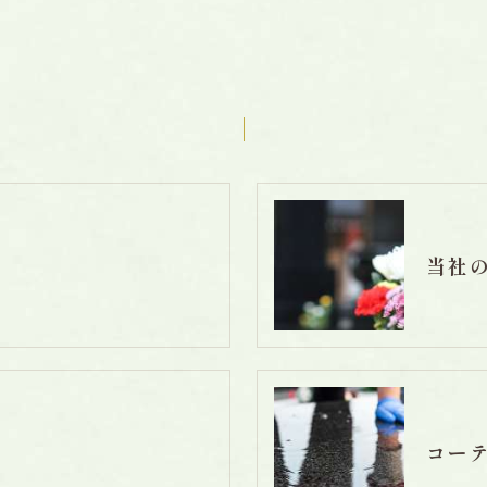
当社
コー