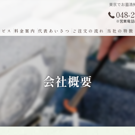
東京でお墓清
048-2
※営業電話
ービス
料金案内
代表あいさつ
ご注文の流れ
当社の特徴
埼玉のお墓
磨き
会社概要
コーティン
墓石
掃除